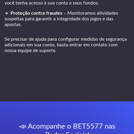
você tenha acesso à sua conta e seus fundos.
🔹
Proteção contra fraudes
– Monitoramos atividades
suspeitas para garantir a integridade dos jogos e das
apostas.
Se precisar de ajuda para configurar medidas de segurança
adicionais em sua conta, basta entrar em contato com
nossa equipe de suporte.
📣 Acompanhe o BET5577 nas