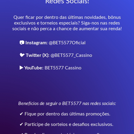
Redes Sociais!
Quer ficar por dentro das últimas novidades, bônus
exclusivos e torneios especiais? Siga-nos nas redes
sociais e não perca a chance de aumentar sua renda!
📷 Instagram:
@BET5577Oficial
🐦 Twitter (X):
@BET5577_Cassino
▶️ YouTube:
BET5577 Cassino
Benefícios de seguir o BET5577 nas redes sociais:
✔ Fique por dentro das últimas promoções.
✔ Participe de sorteios e desafios exclusivos.