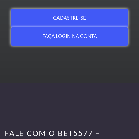
CADASTRE-SE
FAÇA LOGIN NA CONTA
FALE COM O BET5577 –