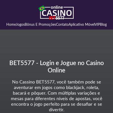
Home
Jogos
Bônus E Promoções
Contato
Aplicativo Móvel
VIP
Blog
BET5577 - Login e Jogue no Casino
Online
No Cassino BET5577, você também pode se
aventurar em jogos como blackjack, roleta,
bacará e pôquer. Com múltiplas variações e
mesas para diferentes níveis de apostas, você
encontra o jogo perfeito para se desafiar e se
divertir.