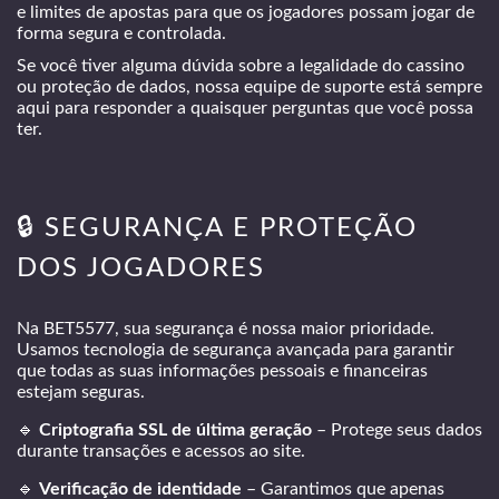
e limites de apostas para que os jogadores possam jogar de
forma segura e controlada.
Se você tiver alguma dúvida sobre a legalidade do cassino
ou proteção de dados, nossa equipe de suporte está sempre
aqui para responder a quaisquer perguntas que você possa
ter.
🔒 SEGURANÇA E PROTEÇÃO
DOS JOGADORES
Na BET5577, sua segurança é nossa maior prioridade.
Usamos tecnologia de segurança avançada para garantir
que todas as suas informações pessoais e financeiras
estejam seguras.
🔹
Criptografia SSL de última geração
– Protege seus dados
durante transações e acessos ao site.
🔹
Verificação de identidade
– Garantimos que apenas